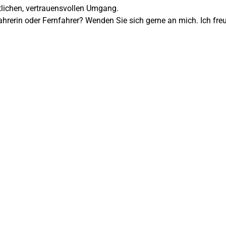
tlichen, vertrauensvollen Umgang.
hrerin oder Fernfahrer? Wenden Sie sich gerne an mich. Ich fre
isiert auf Transporte
von über 70 Jahren
 guten Service unseres