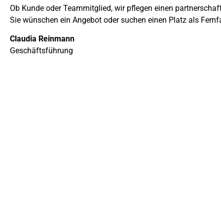
Ob Kunde oder Teammitglied, wir pflegen einen partnerschaf
Sie wünschen ein Angebot oder suchen einen Platz als Fernfa
Claudia Reinmann
Geschäftsführung
Erfahren Sie hier mehr zu unserem Leistungen
Leistungsstark
... IN ALLE WELT
Als traditionsreiches Fuhrunternehmen sind wir spezial
von Automobil- und Kunststoffteilen. Profitieren Sie 
Erfahrung in der Transportbranche und lernen Sie den